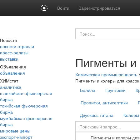
Войти
Зарегистрироваться
Новости
новости отрасли
пресс-релизы
Пигменты и 
выставки
Объявления
объявления
Химическая промышленность
ХИМстат
Пигменты и колеры для красок
аналитика
Белила
Грунтовки
К
шанхайская фьючерсная
биржа
Пропитки, антисептики
токийская фьючерсная
биржа
Двуокись титана
Колеры
мумбайская фьючерсная
биржа
мировые цены
экспорт-импорт