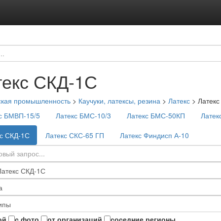
текс СКД-1С
ская промышленность
>
Каучуки, латексы, резина
>
Латекс
>
Латекс
с БМВП-15/5
Латекс БМС-10/3
Латекс БМС-50КП
Латек
с СКД-1С
Латекс СКС-65 ГП
Латекс Финдисп А-10
ой
с фото
от организаций
соседние регионы