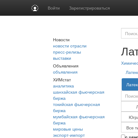
Войти
Зарегистрироваться
Новости
новости отрасли
Ла
пресс-релизы
выставки
Химиче
Объявления
объявления
Латек
ХИМстат
Латек
аналитика
шанхайская фьючерсная
биржа
токийская фьючерсная
биржа
мумбайская фьючерсная
биржа
мировые цены
экспорт-импорт
с цен