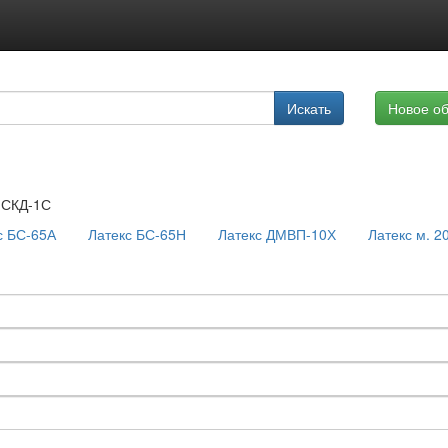
Подписка на услуги
Искать
Новое о
Реклама на сайте
 СКД-1С
с БС-65А
Латекс БС-65Н
Латекс ДМВП-10Х
Латекс м. 2