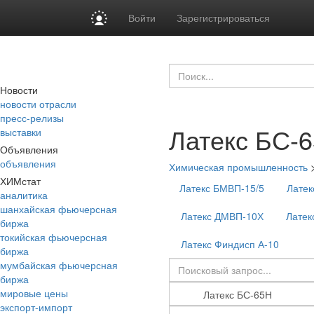
Войти
Зарегистрироваться
Новости
новости отрасли
пресс-релизы
Латекс БС-
выставки
Объявления
объявления
Химическая промышленность
ХИМстат
Латекс БМВП-15/5
Латек
аналитика
шанхайская фьючерсная
Латекс ДМВП-10Х
Латек
биржа
токийская фьючерсная
Латекс Финдисп А-10
биржа
мумбайская фьючерсная
биржа
мировые цены
экспорт-импорт