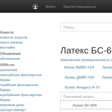
Войти
Зарегистрироваться
Новости
новости отрасли
пресс-релизы
Латекс БС-
выставки
Объявления
объявления
Химическая промышленность
ХИМстат
Латекс БМВП-15/5
Латек
аналитика
шанхайская фьючерсная
Латекс ДМВП-10Х
Латек
биржа
токийская фьючерсная
Латекс Финдисп А-10
биржа
мумбайская фьючерсная
биржа
мировые цены
экспорт-импорт