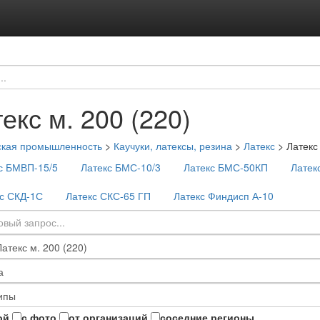
екс м. 200 (220)
ская промышленность
>
Каучуки, латексы, резина
>
Латекс
>
Латекс
с БМВП-15/5
Латекс БМС-10/3
Латекс БМС-50КП
Латек
с СКД-1С
Латекс СКС-65 ГП
Латекс Финдисп А-10
ой
с фото
от организаций
соседние регионы