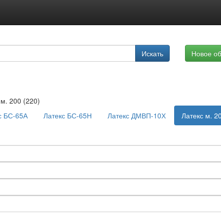
Подписка на услуги
Искать
Новое о
Реклама на сайте
 м. 200 (220)
с БС-65А
Латекс БС-65Н
Латекс ДМВП-10Х
Латекс м. 2