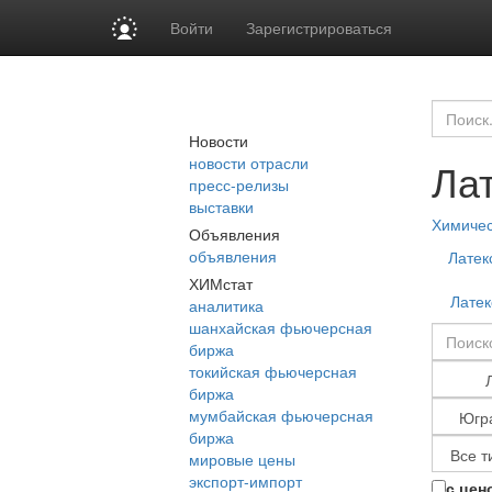
Войти
Зарегистрироваться
Новости
новости отрасли
Лат
пресс-релизы
выставки
Химиче
Объявления
объявления
Латек
ХИМстат
Латек
аналитика
шанхайская фьючерсная
биржа
токийская фьючерсная
биржа
мумбайская фьючерсная
биржа
мировые цены
экспорт-импорт
с цен