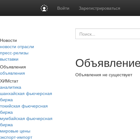
Войти
Зарегистрироваться
Новости
новости отрасли
пресс-релизы
Объявление
выставки
Объявления
объявления
Объявления не существует
ХИМстат
аналитика
шанхайская фьючерсная
биржа
токийская фьючерсная
биржа
мумбайская фьючерсная
биржа
мировые цены
экспорт-импорт