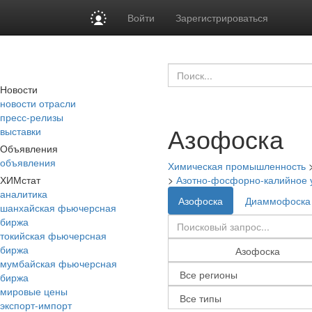
Войти
Зарегистрироваться
Новости
новости отрасли
пресс-релизы
Азофоска
выставки
Объявления
объявления
Химическая промышленность
ХИМстат
>
Азотно-фосфорно-калийное 
аналитика
Азофоска
Диаммофоска
шанхайская фьючерсная
биржа
токийская фьючерсная
биржа
мумбайская фьючерсная
биржа
мировые цены
экспорт-импорт