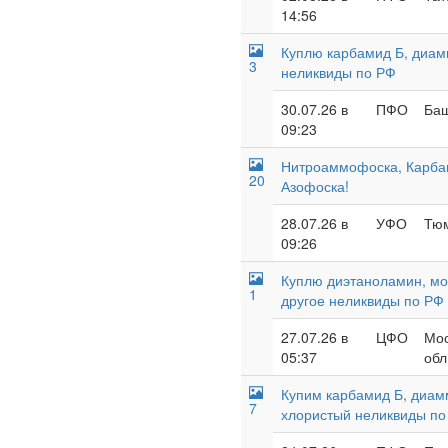
14:56
Куплю карбамид Б, диам
3
неликвиды по РФ
30.07.26 в
ПФО
Баш
09:23
Нитроаммофоска, Карба
20
Азофоска!
28.07.26 в
УФО
Тюм
09:26
Куплю диэтаноламин, мон
1
другое неликвиды по РФ
27.07.26 в
ЦФО
Мос
05:37
обл
Купим карбамид Б, диам
7
хлористый неликвиды по