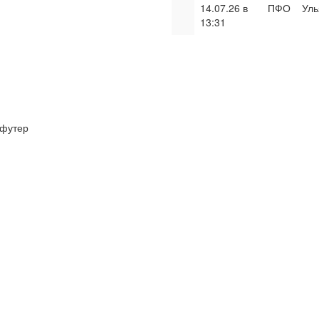
14.07.26 в
ПФО
Уль
13:31
футер