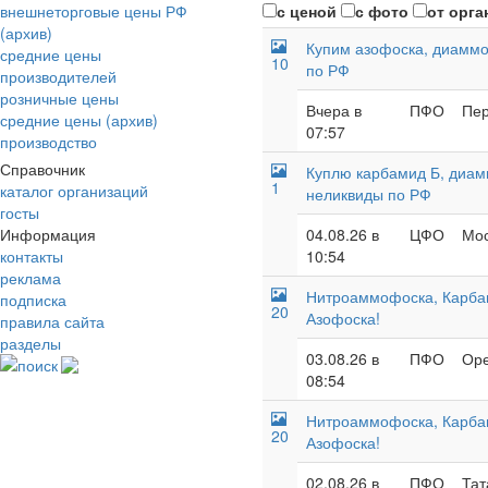
внешнеторговые цены РФ
с ценой
с фото
от орга
(архив)
Купим азофоска, диаммо
средние цены
10
по РФ
производителей
розничные цены
Вчера в
ПФО
Пер
средние цены (архив)
07:57
производство
Справочник
Куплю карбамид Б, диам
1
каталог организаций
неликвиды по РФ
госты
Информация
04.08.26 в
ЦФО
Мос
контакты
10:54
реклама
Нитроаммофоска, Карба
подписка
20
Азофоска!
правила сайта
разделы
03.08.26 в
ПФО
Оре
поиск
08:54
Нитроаммофоска, Карба
20
Азофоска!
02.08.26 в
ПФО
Тат