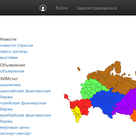
Войти
Зарегистрироваться
Новости
новости отрасли
пресс-релизы
выставки
Объявления
объявления
ХИМстат
аналитика
шанхайская фьючерсная
биржа
токийская фьючерсная
биржа
мумбайская фьючерсная
биржа
мировые цены
экспорт-импорт