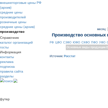
внешнеторговые цены РФ
(архив)
средние цены
производителей
розничные цены
средние цены (архив)
месяц:
производство
Производство основных 
Справочник
каталог организаций
РФ
ЦФО
СЗФО
ЮФО
СКФО
ПФО
УФО
госты
Основные виды продукции
Е
Информация
контакты
Источник:
Росстат
реклама
подписка
правила сайта
разделы
поиск
футер