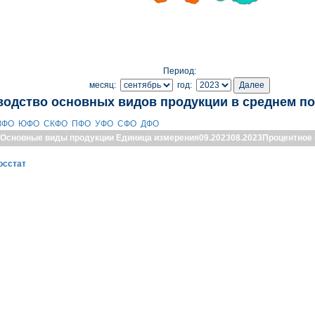
Период:
месяц:
год:
водство основных видов продукции в среднем по
ЗФО
ЮФО
СКФО
ПФО
УФО
СФО
ДФО
Основные виды продукции
Единица измерения
09.2023
08.2023
Процентное
осстат