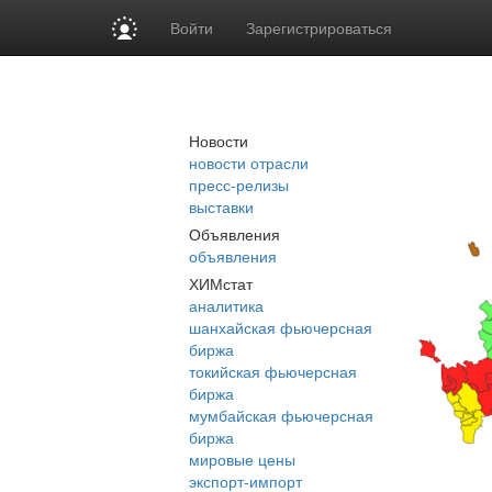
Войти
Зарегистрироваться
Новости
новости отрасли
пресс-релизы
выставки
Объявления
объявления
ХИМстат
аналитика
шанхайская фьючерсная
биржа
токийская фьючерсная
биржа
мумбайская фьючерсная
биржа
мировые цены
экспорт-импорт