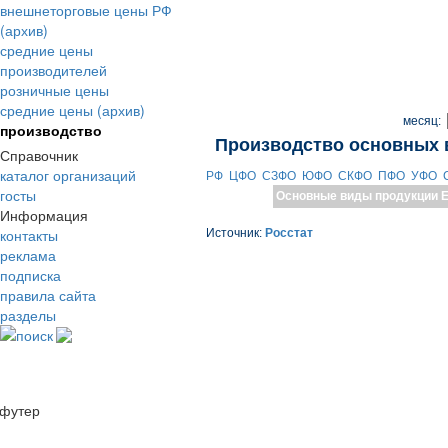
внешнеторговые цены РФ
(архив)
средние цены
производителей
розничные цены
средние цены (архив)
месяц:
производство
Производство основных 
Справочник
каталог организаций
РФ
ЦФО
СЗФО
ЮФО
СКФО
ПФО
УФО
госты
Основные виды продукции
Е
Информация
контакты
Источник:
Росстат
реклама
подписка
правила сайта
разделы
поиск
футер