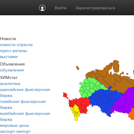
Войти
Зарегистрироваться
Новости
новости отрасли
пресс-релизы
выставки
Объявления
объявления
ХИМстат
аналитика
шанхайская фьючерсная
биржа
токийская фьючерсная
биржа
мумбайская фьючерсная
биржа
мировые цены
экспорт-импорт