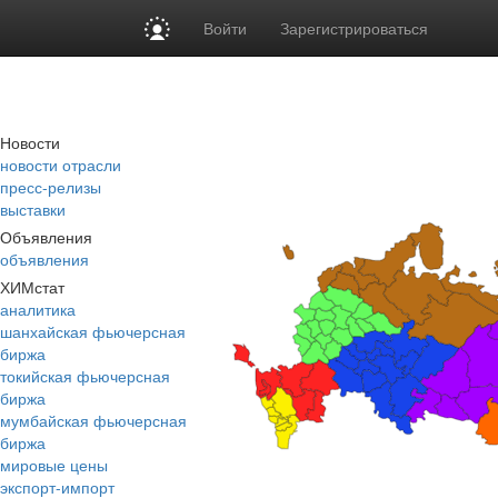
Войти
Зарегистрироваться
Новости
новости отрасли
пресс-релизы
выставки
Объявления
объявления
ХИМстат
аналитика
шанхайская фьючерсная
биржа
токийская фьючерсная
биржа
мумбайская фьючерсная
биржа
мировые цены
экспорт-импорт