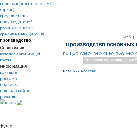
внешнеторговые цены РФ
(архив)
средние цены
производителей
розничные цены
средние цены (архив)
месяц:
производство
Производство основных 
Справочник
каталог организаций
РФ
ЦФО
СЗФО
ЮФО
СКФО
ПФО
УФО
госты
Основные виды продукции
Е
Информация
контакты
Источник:
Росстат
реклама
подписка
правила сайта
разделы
поиск
футер