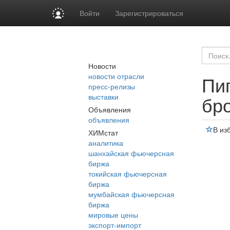
Войти
Зарегистрироваться
Новости
новости отрасли
Пиг
пресс-релизы
выставки
бр
Объявления
объявления
В из
ХИМстат
аналитика
шанхайская фьючерсная
биржа
токийская фьючерсная
биржа
мумбайская фьючерсная
биржа
мировые цены
экспорт-импорт