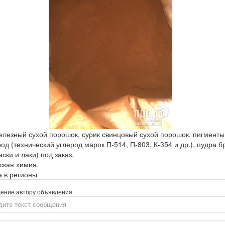
елезный сухой порошок, сурик свинцовый сухой порошок, пигменты и
од (технический углерод марок П-514, П-803, К-354 и др.), пудра б
ски и лаки) под заказ.
ская химия.
а в регионы
ение автору объявления