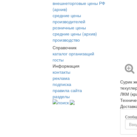
внешнеторговые цены РФ
(архив)
средние цены
производителей
розничные цены
средние цены (архив)
производство
Справочник
каталог организаций
госты
Информация
контакты
реклама
Сурик ж
подписка
техуглер
правила сайта
ЛКМ (кра
разделы
Техниче
поиск
Доставк
Сообщ