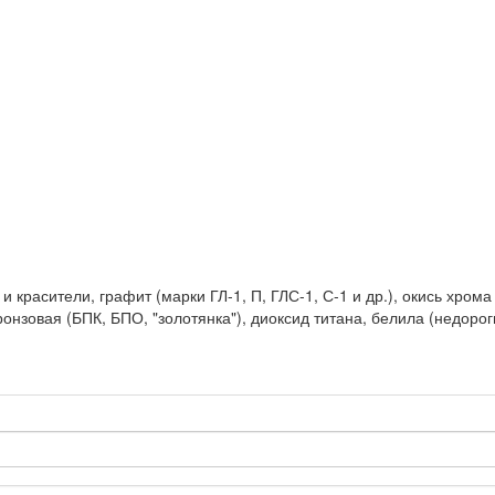
 красители, графит (марки ГЛ-1, П, ГЛС-1, С-1 и др.), окись хрома
ронзовая (БПК, БПО, "золотянка"), диоксид титана, белила (недорог