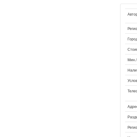
Авто
Регио
Город
Стои
Мин.
Нали
Услов
Теле
Адрес
Разд
Регио