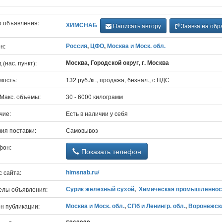
р объявления:
ХИМСНАБ
Написать автору
Заявка на обр
Россия
,
ЦФО
,
Москва и Моск. обл.
н:
Москва, Городской округ, г. Москва
 (нас. пункт):
мость:
132 руб./кг., продажа, безнал., с НДС
/Макс. объемы:
30 - 6000 килограмм
чие:
Есть в наличии у себя
ия поставки:
Самовывоз
фон:
Показать телефон
himsnab.ru/
 сайта:
Сурик железный сухой
,
Химическая промышленнос
елы объявления:
Москва и Моск. обл.
,
СПб и Ленингр. обл.
,
Воронежска
н публикации: