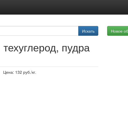
Подписка на услуги
Искать
Новое о
Реклама на сайте
 техуглерод, пудра
Цена:
132
руб./кг.