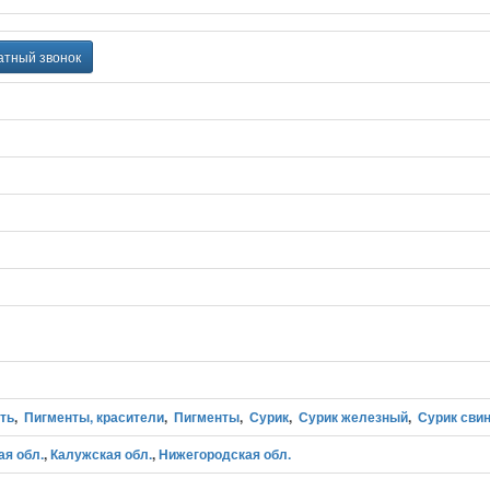
атный звонок
ть
,
Пигменты, красители
,
Пигменты
,
Сурик
,
Сурик железный
,
Сурик сви
я обл.
,
Калужская обл.
,
Нижегородская обл.