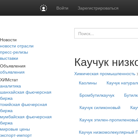
Войти
Зарегистрироваться
Новости
новости отрасли
пресс-релизы
Каучук низ
выставки
Объявления
объявления
Химическая промышленность
ХИМстат
Каолины
Каучук натура
аналитика
шанхайская фьючерсная
Бромбутилкаучук
Бутилк
биржа
токийская фьючерсная
Каучук силиконовый
Кау
биржа
мумбайская фьючерсная
Каучук этилен-пропиленовы
биржа
мировые цены
Каучук низкомолекулярный 
экспорт-импорт