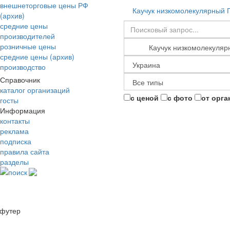
внешнеторговые цены РФ
Каучук низкомолекулярный 
(архив)
средние цены
производителей
розничные цены
средние цены (архив)
производство
Справочник
каталог организаций
с ценой
с фото
от орга
госты
Информация
контакты
реклама
подписка
правила сайта
разделы
поиск
футер