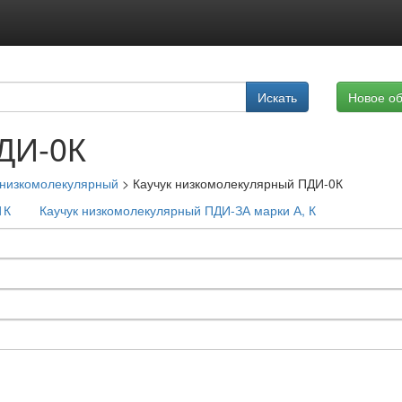
Подписка на услуги
Искать
Новое о
Реклама на сайте
ДИ-0К
 низкомолекулярный
>
Каучук низкомолекулярный ПДИ-0К
1К
Каучук низкомолекулярный ПДИ-ЗА марки А, К