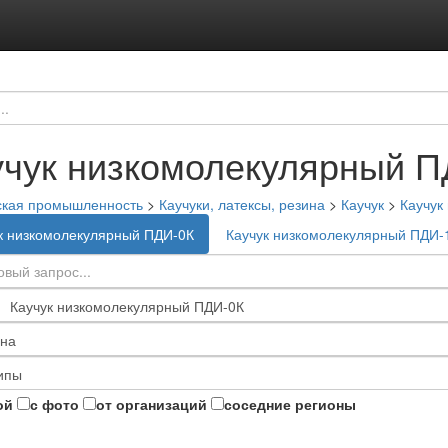
учук низкомолекулярный П
ская промышленность
>
Каучуки, латексы, резина
>
Каучук
>
Каучук
к низкомолекулярный ПДИ-0К
Каучук низкомолекулярный ПДИ-
ой
с фото
от организаций
соседние регионы