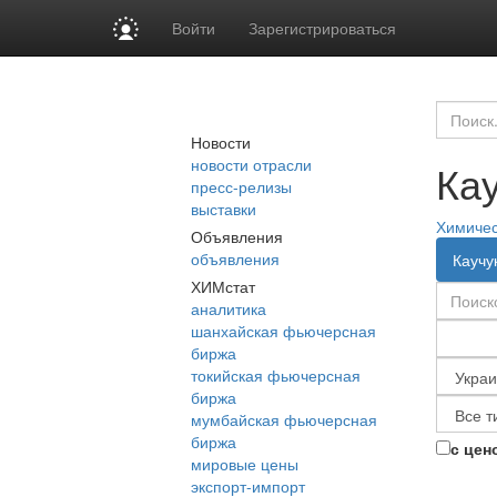
Войти
Зарегистрироваться
Новости
новости отрасли
Ка
пресс-релизы
выставки
Химиче
Объявления
объявления
Каучу
ХИМстат
аналитика
шанхайская фьючерсная
биржа
токийская фьючерсная
биржа
мумбайская фьючерсная
биржа
с цен
мировые цены
экспорт-импорт