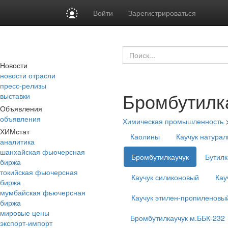
Войти
Зарегистрироваться
Новости
новости отрасли
пресс-релизы
Бромбутилк
выставки
Объявления
объявления
Химическая промышленность
ХИМстат
Каолины
Каучук натура
аналитика
шанхайская фьючерсная
Бромбутилкаучук
Бутилк
биржа
токийская фьючерсная
Каучук силиконовый
Кау
биржа
мумбайская фьючерсная
Каучук этилен-пропиленовы
биржа
мировые цены
Бромбутилкаучук м.ББК-232
экспорт-импорт