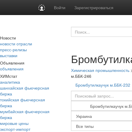
Войти
Зарегистрироваться
Новости
новости отрасли
пресс-релизы
Бромбутилк
выставки
Объявления
объявления
Химическая промышленность
ХИМстат
м.ББК-246
аналитика
Бромбутилкаучук м.ББК-232
шанхайская фьючерсная
биржа
токийская фьючерсная
биржа
мумбайская фьючерсная
биржа
мировые цены
экспорт-импорт