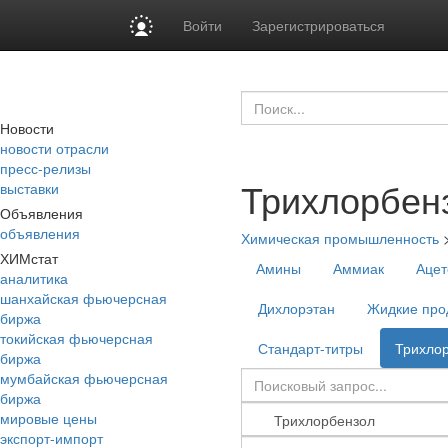
Войти
Зарегистрироваться
Новости
новости отрасли
пресс-релизы
Трихлорбен
выставки
Объявления
объявления
Химическая промышленность
ХИМстат
Амины
Аммиак
Ацет
аналитика
шанхайская фьючерсная
Дихлорэтан
Жидкие про
биржа
токийская фьючерсная
Стандарт-титры
Трихло
биржа
мумбайская фьючерсная
биржа
мировые цены
экспорт-импорт