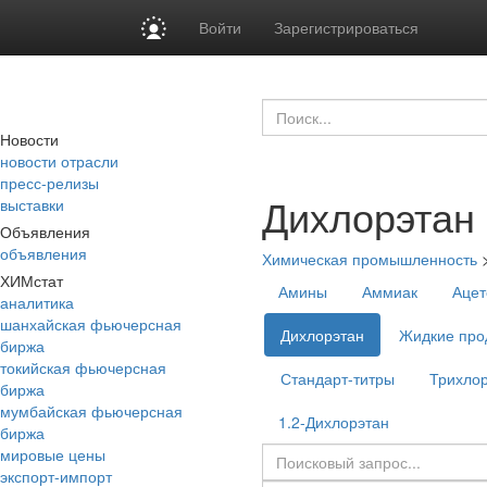
Войти
Зарегистрироваться
Новости
новости отрасли
пресс-релизы
Дихлорэтан
выставки
Объявления
объявления
Химическая промышленность
ХИМстат
Амины
Аммиак
Ацет
аналитика
шанхайская фьючерсная
Дихлорэтан
Жидкие про
биржа
токийская фьючерсная
Стандарт-титры
Трихло
биржа
мумбайская фьючерсная
1.2-Дихлорэтан
биржа
мировые цены
экспорт-импорт