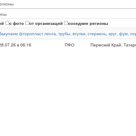
ой
с фото
от организаций
соседние регионы
Закупаем фторопласт лента, трубы, втулки, стержень, круг, фум, 
28.07.26 в 06:16
ПФО
Пермский Край, Татар