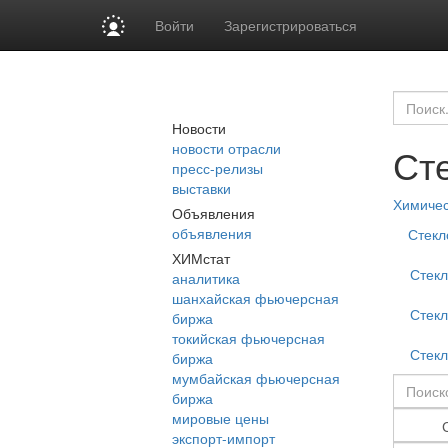
Войти
Зарегистрироваться
Новости
новости отрасли
Ст
пресс-релизы
выставки
Химиче
Объявления
объявления
Стекл
ХИМстат
Стекл
аналитика
шанхайская фьючерсная
Стекл
биржа
токийская фьючерсная
Стекл
биржа
мумбайская фьючерсная
биржа
мировые цены
экспорт-импорт