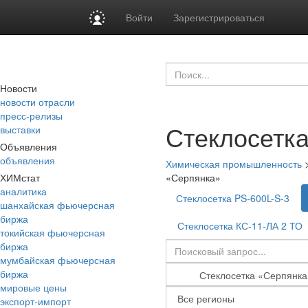
Войти
Зарегистрироваться
Новости
новости отрасли
пресс-релизы
Стеклосетк
выставки
Объявления
объявления
Химическая промышленность
ХИМстат
«Серпянка»
аналитика
Стеклосетка PS-600L-S-3
шанхайская фьючерсная
биржа
Стеклосетка КС-11-ЛА 2 ТО
токийская фьючерсная
биржа
мумбайская фьючерсная
биржа
мировые цены
экспорт-импорт