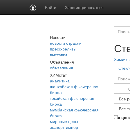
Войти
Зарегистрироваться
Новости
новости отрасли
Ст
пресс-релизы
выставки
Химиче
Объявления
объявления
Стекл
ХИМстат
аналитика
шанхайская фьючерсная
биржа
токийская фьючерсная
биржа
мумбайская фьючерсная
биржа
с цен
мировые цены
экспорт-импорт