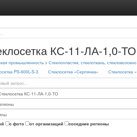
еклосетка КС-11-ЛА-1,0-ТО
ская промышленность
>
Стеклопластик, стеклоткань, стекловолокно
осетка PS-600L-S-3
Стеклосетка «Серпянка»
Стеклосетка 
ой
с фото
от организаций
соседние регионы