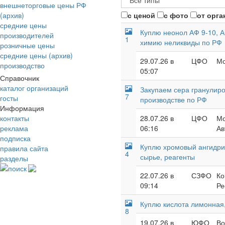
внешнеторговые цены РФ
(архив)
с ценой
с фото
от орга
средние цены
Куплю неонол АФ 9-10, А
производителей
1
химию неликвиды по РФ
розничные цены
средние цены (архив)
29.07.26 в
ЦФО
Мо
производство
05:07
Справочник
каталог организаций
Закупаем сера гранулиро
7
госты
производстве по РФ
Информация
контакты
28.07.26 в
ЦФО
Мо
реклама
06:16
Ав
подписка
Куплю хромовый ангидрид
правила сайта
4
сырье, реагенты
разделы
поиск
22.07.26 в
СЗФО
Ко
09:14
Ре
Куплю кислота лимонная,
8
19.07.26 в
ЮФО
Во