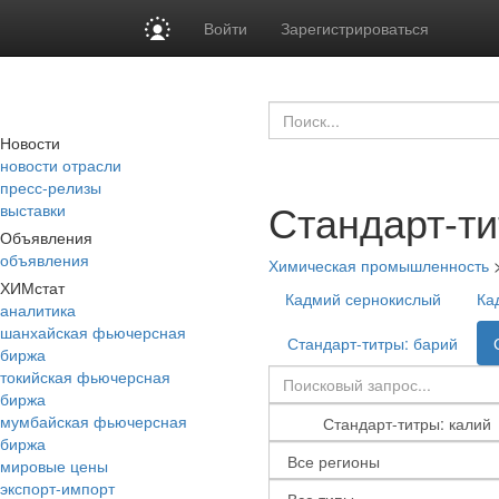
Войти
Зарегистрироваться
Новости
новости отрасли
пресс-релизы
Стандарт-ти
выставки
Объявления
объявления
Химическая промышленность
ХИМстат
Кадмий сернокислый
Ка
аналитика
шанхайская фьючерсная
Стандарт-титры: барий
биржа
токийская фьючерсная
биржа
мумбайская фьючерсная
биржа
мировые цены
экспорт-импорт