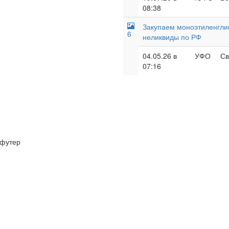
08:38
Закупаем моноэтиленглик
6
неликвиды по РФ
04.05.26 в
УФО
Св
07:16
футер