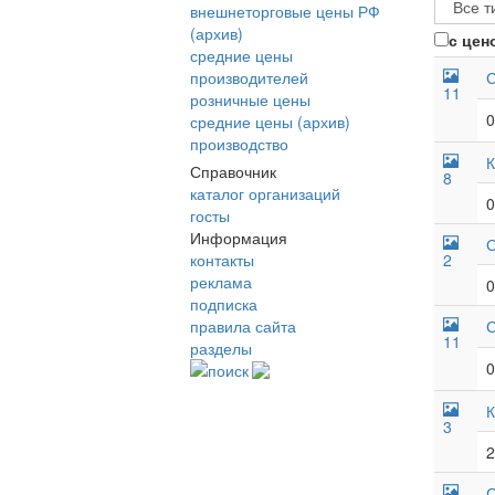
внешнеторговые цены РФ
(архив)
с цен
средние цены
производителей
С
11
розничные цены
0
средние цены (архив)
производство
К
Справочник
8
каталог организаций
0
госты
Информация
С
контакты
2
реклама
0
подписка
правила сайта
С
11
разделы
0
поиск
К
3
2
С