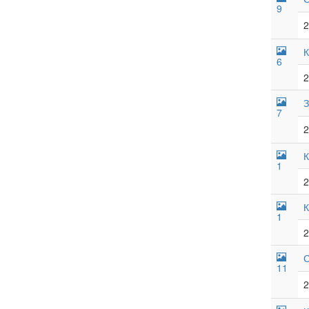
9
2
К
6
2
З
7
2
К
1
2
К
1
2
С
11
2