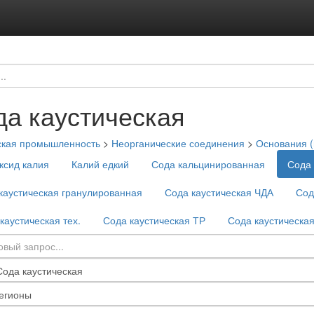
да каустическая
ская промышленность
>
Неорганические соединения
>
Основания (
ксид калия
Калий едкий
Сода кальцинированная
Сода 
каустическая гранулированная
Сода каустическая ЧДА
Сод
каустическая тех.
Сода каустическая ТР
Сода каустическая