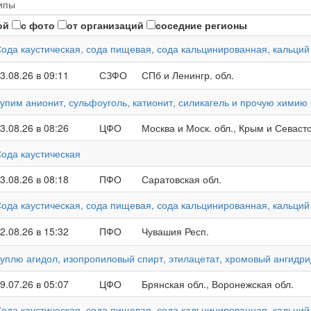
ой
с фото
от организаций
соседние регионы
ода каустическая, сода пищевая, сода кальцинированная, кальций
3.08.26 в 09:11
СЗФО
СПб и Ленингр. обл.
упим анионит, сульфоуголь, катионит, силикагель и прочую химию
3.08.26 в 08:26
ЦФО
Москва и Моск. обл., Крым и Севаст
ода каустическая
3.08.26 в 08:18
ПФО
Саратовская обл.
ода каустическая, сода пищевая, сода кальцинированная, кальций
2.08.26 в 15:32
ПФО
Чувашия Респ.
уплю агидол, изопропиловый спирт, этилацетат, хромовый ангидри
9.07.26 в 05:07
ЦФО
Брянская обл., Воронежская обл.
ода каустическая, сода пищевая, сода кальцинированная, кальций