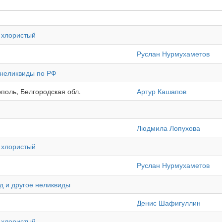
 хлористый
Руслан Нурмухаметов
 неликвиды по РФ
ополь, Белгородская обл.
Артур Кашапов
Людмила Лопухова
 хлористый
Руслан Нурмухаметов
д и другое неликвиды
Денис Шафигуллин
 хлористый