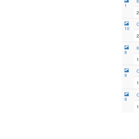
К
1
2
С
10
2
К
8
1
С
9
1
С
9
1