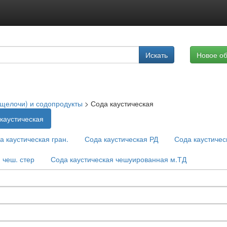
Подписка на услуги
Искать
Новое о
Реклама на сайте
щелочи) и содопродукты
>
Сода каустическая
каустическая
а каустическая гран.
Сода каустическая РД
Сода каустическ
 чеш. стер
Сода каустическая чешуированная м.ТД