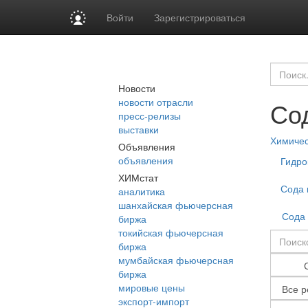
Войти
Зарегистрироваться
Новости
новости отрасли
Со
пресс-релизы
выставки
Химиче
Объявления
объявления
Гидро
ХИМстат
Сода 
аналитика
шанхайская фьючерсная
Сода 
биржа
токийская фьючерсная
биржа
мумбайская фьючерсная
биржа
мировые цены
экспорт-импорт