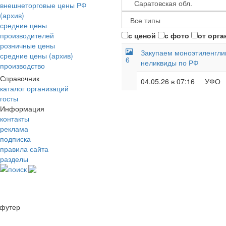
внешнеторговые цены РФ
(архив)
средние цены
производителей
с ценой
с фото
от орга
розничные цены
Закупаем моноэтиленглик
средние цены (архив)
6
неликвиды по РФ
производство
Справочник
04.05.26 в 07:16
УФО
каталог организаций
госты
Информация
контакты
реклама
подписка
правила сайта
разделы
поиск
футер