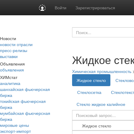
Войти
Зарегистрироваться
Новости
новости отрасли
пресс-релизы
Жидкое сте
выставки
Объявления
объявления
Химическая промышленность
ХИМстат
Жидкое стекло
Стеклово
аналитика
шанхайская фьючерсная
Стеклосетка
Стеклотекс
биржа
токийская фьючерсная
Стекло жидкое калийное
биржа
мумбайская фьючерсная
биржа
мировые цены
экспорт-импорт