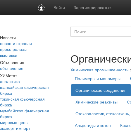
Войти
Зарегистрироваться
Новости
новости отрасли
пресс-релизы
Органическ
выставки
Объявления
объявления
Химическая промышленность
ХИМстат
Полимеры и мономеры
аналитика
шанхайская фьючерсная
Органические соединения
биржа
токийская фьючерсная
Химические реактивы
С
биржа
мумбайская фьючерсная
Стеклопластик, стеклоткань,
биржа
мировые цены
Альдегиды и кетон
Кисло
экспорт-импорт