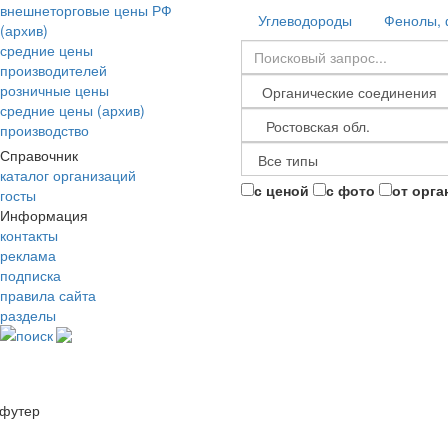
внешнеторговые цены РФ
Углеводороды
Фенолы, 
(архив)
средние цены
производителей
розничные цены
средние цены (архив)
производство
Справочник
каталог организаций
с ценой
с фото
от орга
госты
Информация
контакты
реклама
подписка
правила сайта
разделы
поиск
футер