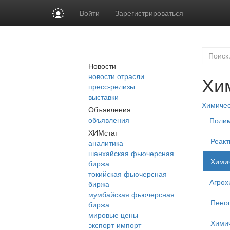
Войти
Зарегистрироваться
Новости
новости отрасли
Хи
пресс-релизы
выставки
Химиче
Объявления
объявления
Поли
ХИМстат
Реакт
аналитика
шанхайская фьючерсная
Химич
биржа
токийская фьючерсная
Агрох
биржа
мумбайская фьючерсная
Пеног
биржа
мировые цены
Хими
экспорт-импорт