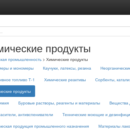
мические продукты
ская промышленность
>
Химические продукты
меры и мономеры
Каучуки, латексы, резина
Неорганически
ивное топливо Т-1
Химические реактивы
Сорбенты, катали
еские продукты
имия
Буровые растворы, реагенты и материалы
Вещества 
асители, антивспениватели
Технические моющие и дезинфиц
ческая продукция промышленного назначения
Материалы лако