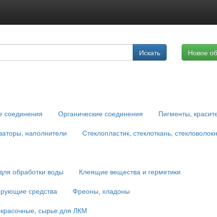
Подписка на услуги
Искать
Новое о
Реклама на сайте
е соединения
Органические соединения
Пигменты, красит
заторы, наполнители
Стеклопластик, стеклоткань, стекловолок
для обработки воды
Клеящие вещества и герметики
ирующие средства
Фреоны, хладоны
красочные, сырье для ЛКМ