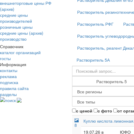
Растворитель Декалин М-85
внешнеторговые цены РФ
(архив)
Растворитель резинотехнич
средние цены
производителей
Растворитель РФГ
Раст
розничные цены
средние цены (архив)
Растворитель углеводородн
производство
Справочник
Растворитель, реагент Дека
каталог организаций
госты
Растворитель 5А
Информация
контакты
реклама
подписка
правила сайта
разделы
поиск
с ценой
с фото
от орга
Куплю кислота лимонная,
8
19.07.26 в
ЮФО