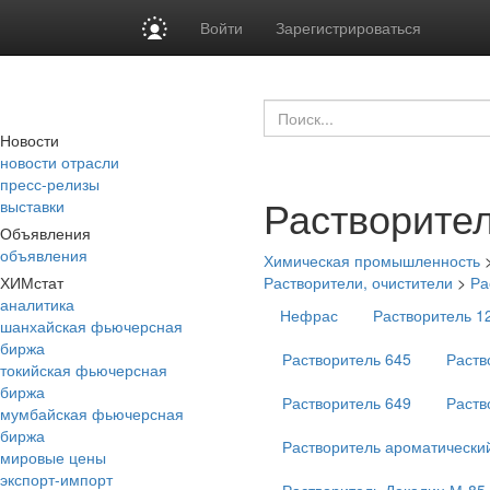
Войти
Зарегистрироваться
Новости
новости отрасли
пресс-релизы
Растворител
выставки
Объявления
объявления
Химическая промышленность
ХИМстат
Растворители, очистители
>
Ра
аналитика
Нефрас
Растворитель 1
шанхайская фьючерсная
биржа
Растворитель 645
Раств
токийская фьючерсная
биржа
Растворитель 649
Раств
мумбайская фьючерсная
биржа
Растворитель ароматически
мировые цены
экспорт-импорт