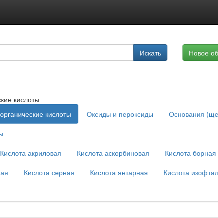
Подписка на услуги
Искать
Новое о
Реклама на сайте
кие кислоты
органические кислоты
Оксиды и пероксиды
Основания (ще
ы
Кислота акриловая
Кислота аскорбиновая
Кислота борная
ная
Кислота серная
Кислота янтарная
Кислота изофта