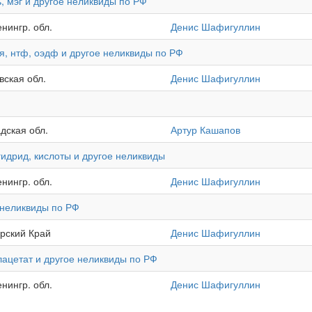
, мэг и другое неликвиды по РФ
нингр. обл.
Денис Шафигуллин
я, нтф, оэдф и другое неликвиды по РФ
вская обл.
Денис Шафигуллин
адская обл.
Артур Кашапов
гидрид, кислоты и другое неликвиды
нингр. обл.
Денис Шафигуллин
 неликвиды по РФ
арский Край
Денис Шафигуллин
лацетат и другое неликвиды по РФ
нингр. обл.
Денис Шафигуллин