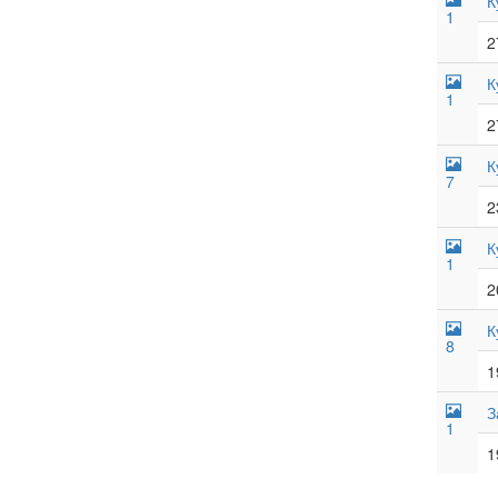
К
1
2
К
1
2
К
7
2
К
1
2
К
8
1
З
1
1