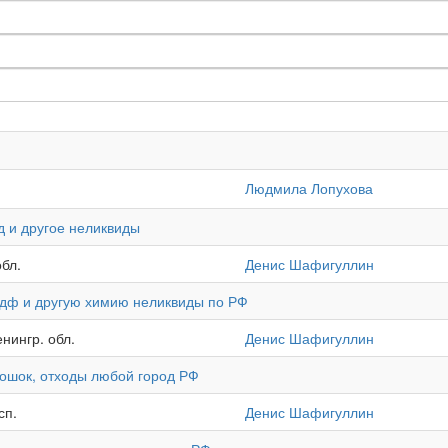
Людмила Лопухова
д и другое неликвиды
бл.
Денис Шафигуллин
оэдф и другую химию неликвиды по РФ
нингр. обл.
Денис Шафигуллин
орошок, отходы любой город РФ
сп.
Денис Шафигуллин