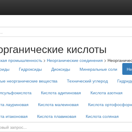
органические кислоты
ская промышленность
>
Неорганические соединения
>
Неорганичес
риды
Гидроксиды
Диоксиды
Минеральные соли
Не
ые неорганические вещества
Технический углерод
Гидрид
лсульфокислота
Кислота адипиновая
Кислота азотная
та лауриновая
Кислота малеиновая
Кислота ортофосфор
та итаконовая
Кислота плавиковая
Кислота соляная