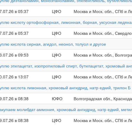
уплю диэтаноламин, моноэтаноламин, этиленгликоль, бутилгликоль
7.07.26 в 05:37
ЦФО
Москва и Моск. обл., СПб и Ле
уплю кислоту ортофосфорная, лимонная, борная, уксусная ледяна
7.07.26 в 05:37
ЦФО
Москва и Моск. обл., Свердло
уплю кислота серная, агидол, неонол, толуол и другое
3.07.26 в 09:53
ЦФО
Москва и Моск. обл., Волгогр
уплю этилацетат, изопропиловый спирт, бутилацетат, хромовый ан
0.07.26 в 13:07
ЦФО
Москва и Моск. обл., СПб и Ле
уплю кислота лимонная, хромовый ангидрид, натр едкий, трилон Б
9.07.26 в 08:38
ЮФО
Волгоградская обл., Краснод
акупаем молибдат аммония, хромовый ангидрид, натр едкий, мети
9.07.26 в 08:38
ЦФО
Москва и Моск. обл., СПб и Ле