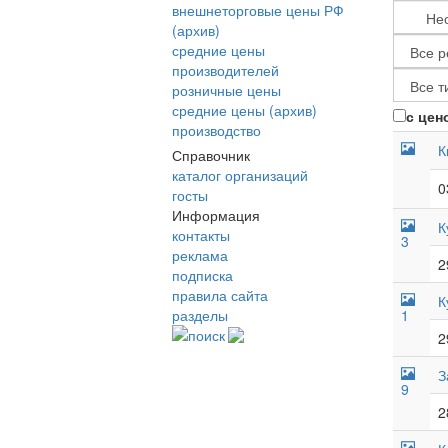
внешнеторговые цены РФ
(архив)
средние цены
производителей
розничные цены
средние цены (архив)
с цен
производство
К
Справочник
каталог организаций
0
госты
Информация
К
контакты
3
реклама
2
подписка
правила сайта
К
разделы
1
поиск
2
З
9
2