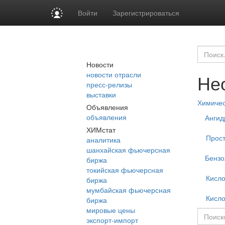
Войти
Зарегистрироваться
Новости
новости отрасли
Не
пресс-релизы
выставки
Химиче
Объявления
объявления
Ангид
ХИМстат
Прост
аналитика
шанхайская фьючерсная
Бензо
биржа
токийская фьючерсная
Кисло
биржа
мумбайская фьючерсная
Кисло
биржа
мировые цены
экспорт-импорт