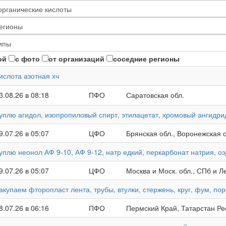
ой
с фото
от организаций
соседние регионы
ислота азотная хч
3.08.26 в 08:18
ПФО
Саратовская обл.
уплю агидол, изопропиловый спирт, этилацетат, хромовый ангидри
9.07.26 в 05:07
ЦФО
Брянская обл., Воронежская о
уплю неонол АФ 9-10, АФ 9-12, натр едкий, перкарбонат натрия, 
9.07.26 в 05:07
ЦФО
Москва и Моск. обл., СПб и Ле
акупаем фторопласт лента, трубы, втулки, стержень, круг, фум, п
8.07.26 в 06:16
ПФО
Пермский Край, Татарстан Ре