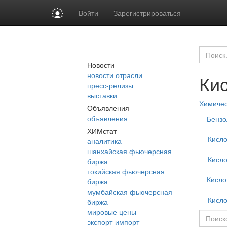
Войти
Зарегистрироваться
Новости
новости отрасли
Ки
пресс-релизы
выставки
Химиче
Объявления
объявления
Бензо
ХИМстат
Кисло
аналитика
шанхайская фьючерсная
Кисло
биржа
токийская фьючерсная
Кисло
биржа
мумбайская фьючерсная
Кисл
биржа
мировые цены
экспорт-импорт