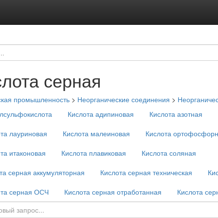
слота серная
ская промышленность
>
Неорганические соединения
>
Неорганичес
лсульфокислота
Кислота адипиновая
Кислота азотная
та лауриновая
Кислота малеиновая
Кислота ортофосфор
та итаконовая
Кислота плавиковая
Кислота соляная
та серная аккумуляторная
Кислота серная техническая
Ки
ота серная ОСЧ
Кислота серная отработанная
Кислота сер