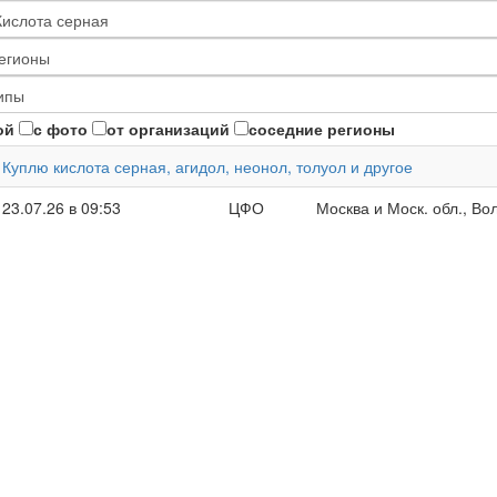
ой
с фото
от организаций
соседние регионы
Куплю кислота серная, агидол, неонол, толуол и другое
23.07.26 в 09:53
ЦФО
Москва и Моск. обл., Во