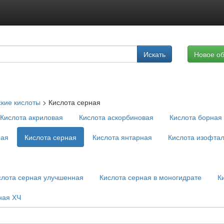
Подписка на услуги
Искать
Новое о
Реклама на сайте
кие кислоты
>
Кислота серная
Кислота акриловая
Кислота аскорбиновая
Кислота борная
ная
Кислота серная
Кислота янтарная
Кислота изофта
слота серная улучшенная
Кислота серная в моногидрате
К
ная ХЧ