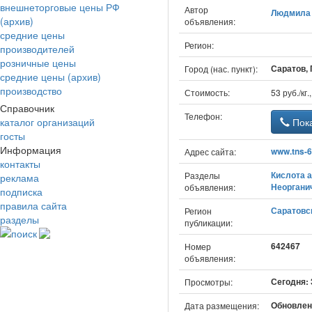
внешнеторговые цены РФ
Автор
Людмила 
(архив)
объявления:
средние цены
Регион:
производителей
розничные цены
Саратов, 
Город (нас. пункт):
средние цены (архив)
производство
Стоимость:
53 руб./кг
Справочник
Телефон:
каталог организаций
Пока
госты
Информация
www.tns-6
Адрес сайта:
контакты
Кислота 
Разделы
реклама
Неоргани
объявления:
подписка
правила сайта
Саратовс
Регион
разделы
публикации:
поиск
642467
Номер
объявления:
Сегодня: 
Просмотры:
Обновлено
Дата размещения: