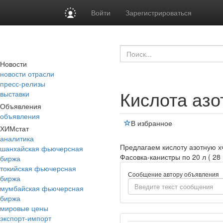
Войти
Зарегистрироваться
Новости
новости отрасли
пресс-релизы
Кислота азо
выставки
Объявления
объявления
В избранное
ХИМстат
аналитика
Предлагаем кислоту азотную хч
шанхайская фьючерсная
Фасовка-канистры по 20 л ( 28 к
биржа
токийская фьючерсная
Сообщение автору объявления
биржа
мумбайская фьючерсная
биржа
мировые цены
экспорт-импорт