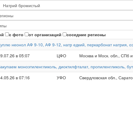
ой
с фото
от организаций
соседние регионы
Куплю неонол АФ 9-10, АФ 9-12, натр едкий, перкарбонат натрия, 
9.07.26 в 05:07
ЦФО
Москва и Моск. обл., СПб и
Закупаем моноэтиленгликоль, диоктилфталат, пропиленгликоль, бу
4.05.26 в 07:16
УФО
Свердловская обл., Сарато