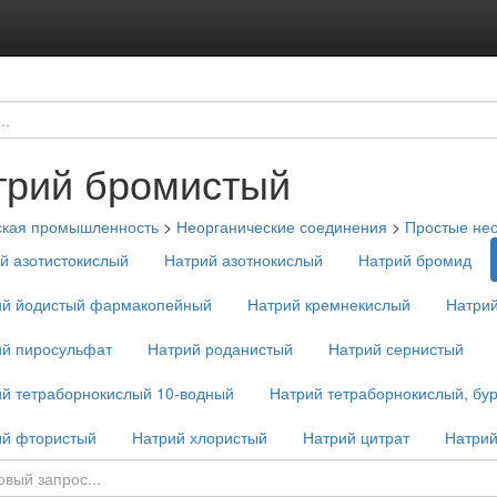
трий бромистый
ская промышленность
>
Неорганические соединения
>
Простые нео
й азотистокислый
Натрий азотнокислый
Натрий бромид
ий йодистый фармакопейный
Натрий кремнекислый
Натри
ий пиросульфат
Натрий роданистый
Натрий сернистый
й тетраборнокислый 10-водный
Натрий тетраборнокислый, бу
ий фтористый
Натрий хлористый
Натрий цитрат
Натри