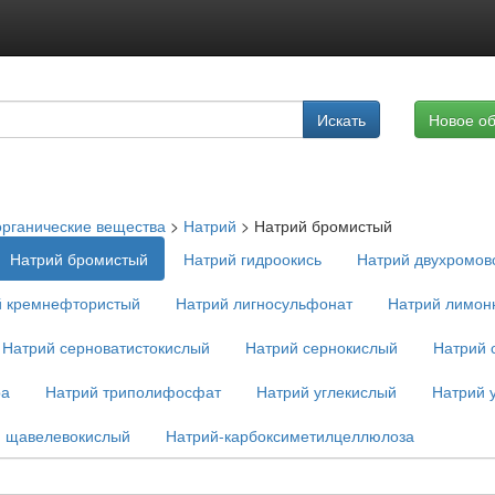
Подписка на услуги
Искать
Новое о
Реклама на сайте
рганические вещества
>
Натрий
>
Натрий бромистый
Натрий бромистый
Натрий гидроокись
Натрий двухромов
й кремнефтористый
Натрий лигносульфонат
Натрий лимон
Натрий серноватистокислый
Натрий сернокислый
Натрий 
ра
Натрий триполифосфат
Натрий углекислый
Натрий 
й щавелевокислый
Натрий-карбоксиметилцеллюлоза