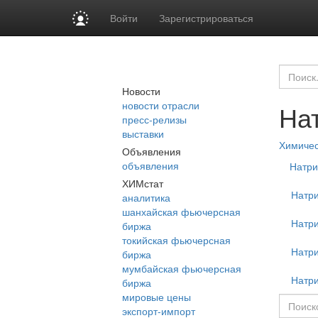
Войти
Зарегистрироваться
Новости
новости отрасли
На
пресс-релизы
выставки
Химиче
Объявления
объявления
Натри
ХИМстат
Натр
аналитика
шанхайская фьючерсная
Натр
биржа
токийская фьючерсная
Натри
биржа
мумбайская фьючерсная
Натр
биржа
мировые цены
экспорт-импорт