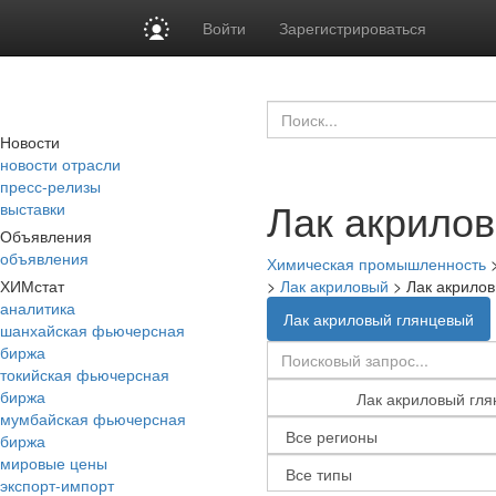
Войти
Зарегистрироваться
Новости
новости отрасли
пресс-релизы
Лак акрило
выставки
Объявления
объявления
Химическая промышленность
ХИМстат
>
Лак акриловый
>
Лак акрило
аналитика
Лак акриловый глянцевый
шанхайская фьючерсная
биржа
токийская фьючерсная
биржа
мумбайская фьючерсная
биржа
мировые цены
экспорт-импорт