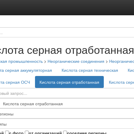
слота серная отработанна
ская промышленность
>
Неорганические соединения
>
Неорганичес
та серная аккумуляторная
Кислота серная техническая
Ки
ота серная ОСЧ
Кислота серная отработанная
Кислота сер
ой
с фото
от организаций
соседние регионы