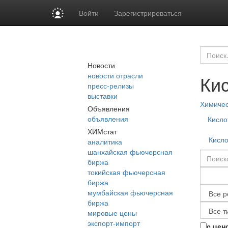
Войти
Зарегистрироваться
Новости
новости отрасли
Ки
пресс-релизы
выставки
Химиче
Объявления
объявления
Кисло
ХИМстат
Кисл
аналитика
шанхайская фьючерсная
биржа
токийская фьючерсная
биржа
мумбайская фьючерсная
биржа
мировые цены
экспорт-импорт
с цен