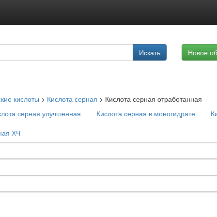
Подписка на услуги
Искать
Новое о
Реклама на сайте
я
кие кислоты
>
Кислота серная
>
Кислота серная отработанная
слота серная улучшенная
Кислота серная в моногидрате
К
ная ХЧ