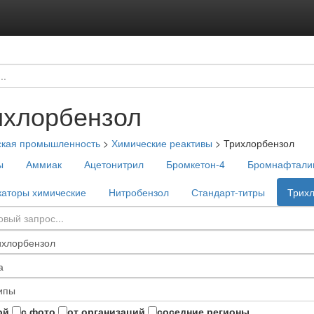
ихлорбензол
ская промышленность
>
Химические реактивы
>
Трихлорбензол
ы
Аммиак
Ацетонитрил
Бромкетон-4
Бромнафтали
каторы химические
Нитробензол
Стандарт-титры
Трих
ой
с фото
от организаций
соседние регионы