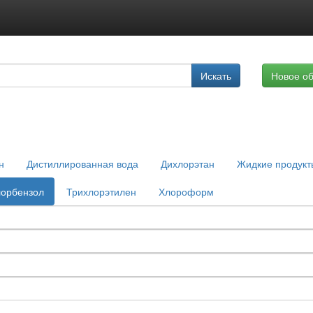
Подписка на услуги
Искать
Новое о
Реклама на сайте
н
Дистиллированная вода
Дихлорэтан
Жидкие продукт
лорбензол
Трихлорэтилен
Хлороформ