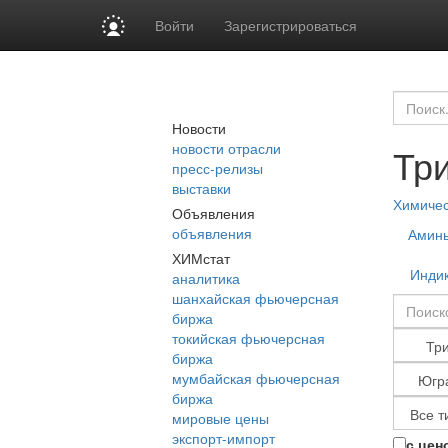
Войти
Зарегистрироваться
Новости
новости отрасли
Тр
пресс-релизы
выставки
Химиче
Объявления
объявления
Амин
ХИМстат
Инди
аналитика
шанхайская фьючерсная
биржа
токийская фьючерсная
биржа
мумбайская фьючерсная
биржа
мировые цены
экспорт-импорт
с цен