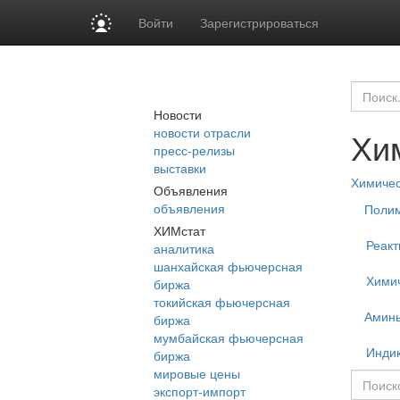
Войти
Зарегистрироваться
Новости
новости отрасли
Хи
пресс-релизы
выставки
Химиче
Объявления
объявления
Поли
ХИМстат
Реакт
аналитика
шанхайская фьючерсная
Химич
биржа
токийская фьючерсная
Амин
биржа
мумбайская фьючерсная
Инди
биржа
мировые цены
экспорт-импорт