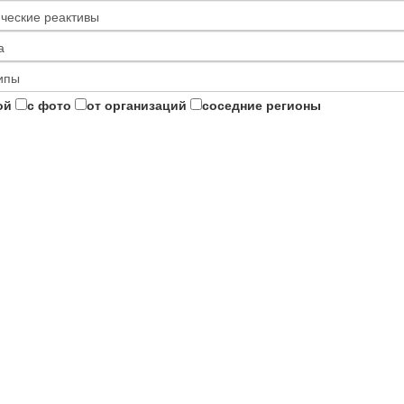
ой
с фото
от организаций
соседние регионы