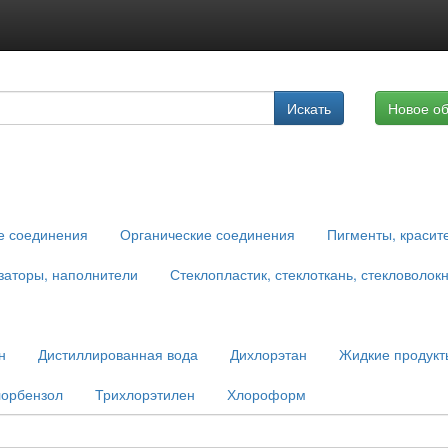
Подписка на услуги
Искать
Новое о
Реклама на сайте
е соединения
Органические соединения
Пигменты, красит
заторы, наполнители
Стеклопластик, стеклоткань, стекловолок
н
Дистиллированная вода
Дихлорэтан
Жидкие продукт
лорбензол
Трихлорэтилен
Хлороформ