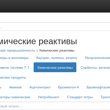
мические реактивы
ская промышленность
>
Химические реактивы
меры и мономеры
Каучуки, латексы, резина
Неорганически
ивное топливо Т-1
Химические реактивы
Сорбенты, катали
еские продукты
ы
Аммиак
Ацетонитрил
Бромкетон-4
Бромнафтали
каторы химические
Нитробензол
Стандарт-титры
Трих