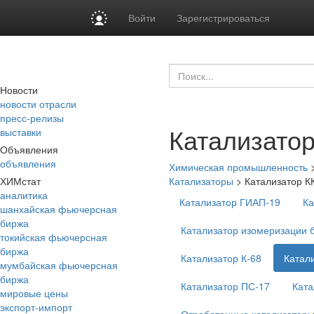
Войти
Зарегистрироваться
Новости
новости отрасли
пресс-релизы
Катализато
выставки
Объявления
объявления
Химическая промышленность
ХИМстат
Катализаторы
>
Катализатор К
аналитика
Катализатор ГИАП-19
Ка
шанхайская фьючерсная
биржа
Катализатор изомеризации 
токийская фьючерсная
биржа
Катализатор К-68
Катал
мумбайская фьючерсная
биржа
Катализатор ПС-17
Ката
мировые цены
экспорт-импорт