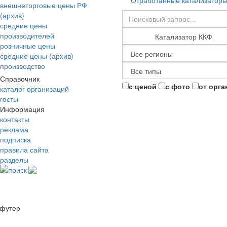
Отработанные катализатор
внешнеторговые цены РФ
(архив)
средние цены
производителей
розничные цены
средние цены (архив)
производство
Справочник
с ценой
с фото
от орга
каталог организаций
госты
Информация
контакты
реклама
подписка
правила сайта
разделы
поиск
футер