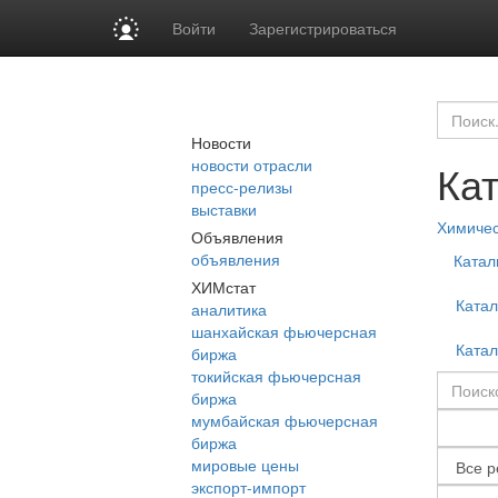
Войти
Зарегистрироваться
Новости
новости отрасли
Ка
пресс-релизы
выставки
Химиче
Объявления
объявления
Катал
ХИМстат
Ката
аналитика
шанхайская фьючерсная
Ката
биржа
токийская фьючерсная
биржа
мумбайская фьючерсная
биржа
мировые цены
экспорт-импорт