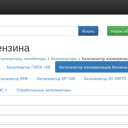
Подписка на услуги
Искать
Новое о
Реклама на сайте
ензина
тализаторы, ингибиторы
>
Катализаторы
>
Катализатор изомериза
Катализатор ГИПХ-108
Катализатор изомеризации бензина
атализатор ККФ
Катализатор КР-108
Катализатор КУ-2ФПП
ЭС-1
Отработанные катализаторы