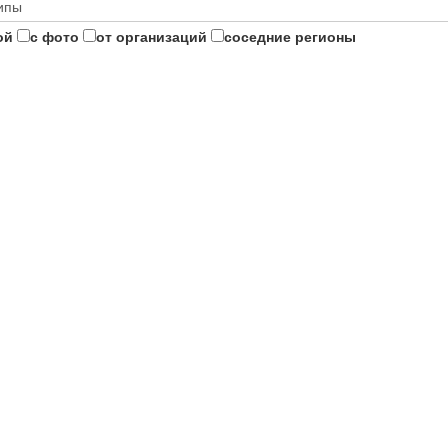
ой
с фото
от организаций
соседние регионы