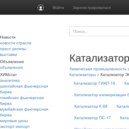
Войти
Зарегистрироваться
Новости
новости отрасли
пресс-релизы
Катализато
выставки
Объявления
объявления
Химическая промышленность
ХИМстат
Катализаторы
>
Катализатор Э
аналитика
Катализатор ГИАП-19
Ка
шанхайская фьючерсная
биржа
Катализатор изомеризации 
токийская фьючерсная
биржа
Катализатор К-68
Катал
мумбайская фьючерсная
биржа
Катализатор ПС-17
Ката
мировые цены
экспорт-импорт