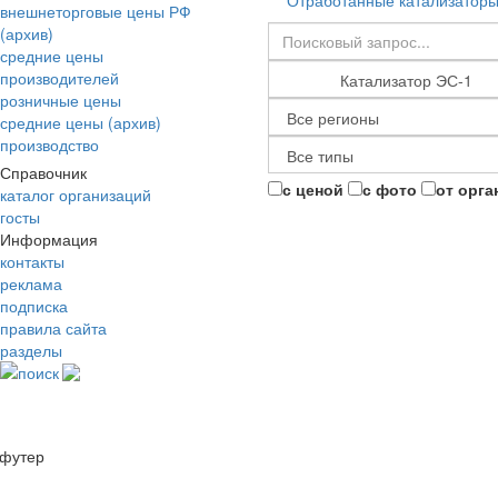
Отработанные катализатор
внешнеторговые цены РФ
(архив)
средние цены
производителей
розничные цены
средние цены (архив)
производство
Справочник
с ценой
с фото
от орга
каталог организаций
госты
Информация
контакты
реклама
подписка
правила сайта
разделы
поиск
футер