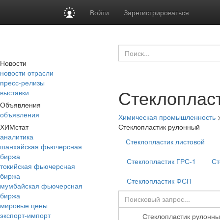
Войти
Зарегистрироваться
Новости
новости отрасли
пресс-релизы
Стеклоплас
выставки
Объявления
объявления
Химическая промышленность
ХИМстат
Стеклопластик рулонный
аналитика
Стеклопластик листовой
шанхайская фьючерсная
биржа
Стеклопластик ГРС-1
Ст
токийская фьючерсная
биржа
Стеклопластик ФСП
мумбайская фьючерсная
биржа
мировые цены
экспорт-импорт