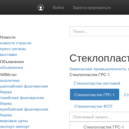
Войти
Зарегистрироваться
Новости
новости отрасли
пресс-релизы
Стеклоплас
выставки
Объявления
объявления
Химическая промышленность
ХИМстат
Стеклопластик ГРС-1
аналитика
Стеклопластик листовой
шанхайская фьючерсная
биржа
Стеклопластик ГРС-1
Ст
токийская фьючерсная
биржа
Стеклопластик ФСП
мумбайская фьючерсная
биржа
мировые цены
экспорт-импорт