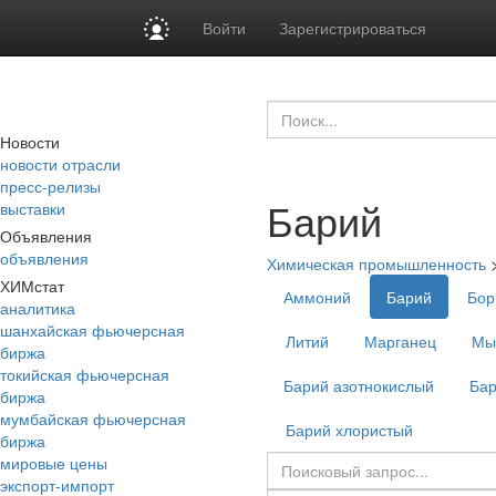
Войти
Зарегистрироваться
Новости
новости отрасли
пресс-релизы
Барий
выставки
Объявления
объявления
Химическая промышленность
ХИМстат
Аммоний
Барий
Бор
аналитика
шанхайская фьючерсная
Литий
Марганец
Мы
биржа
токийская фьючерсная
Барий азотнокислый
Бар
биржа
мумбайская фьючерсная
Барий хлористый
биржа
мировые цены
экспорт-импорт