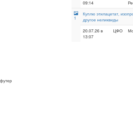
09:14
Ре
Куплю этилацетат, изопр
1
другое неликвиды
20.07.26 в
ЦФО
Мо
13:07
футер