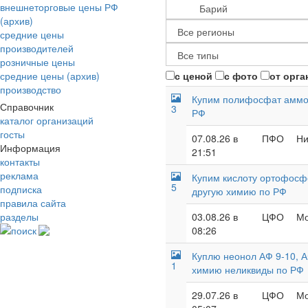
внешнеторговые цены РФ
(архив)
средние цены
производителей
розничные цены
средние цены (архив)
с ценой
с фото
от орга
производство
Купим полифосфат аммон
Справочник
3
РФ
каталог организаций
госты
07.08.26 в
ПФО
Ни
Информация
21:51
контакты
реклама
Купим кислоту ортофосф
5
подписка
другую химию по РФ
правила сайта
разделы
03.08.26 в
ЦФО
Мо
поиск
08:26
Куплю неонол АФ 9-10, А
1
химию неликвиды по РФ
29.07.26 в
ЦФО
Мо