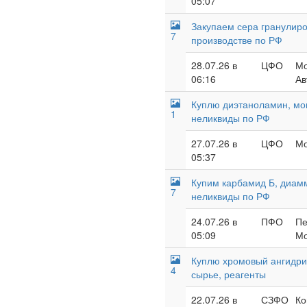
05:07
Закупаем сера гранулиро
7
производстве по РФ
28.07.26 в
ЦФО
Мо
06:16
Ав
Куплю диэтаноламин, мон
1
неликвиды по РФ
27.07.26 в
ЦФО
Мо
05:37
Купим карбамид Б, диамм
7
неликвиды по РФ
24.07.26 в
ПФО
Пе
05:09
Мо
Куплю хромовый ангидрид
4
сырье, реагенты
22.07.26 в
СЗФО
Ко