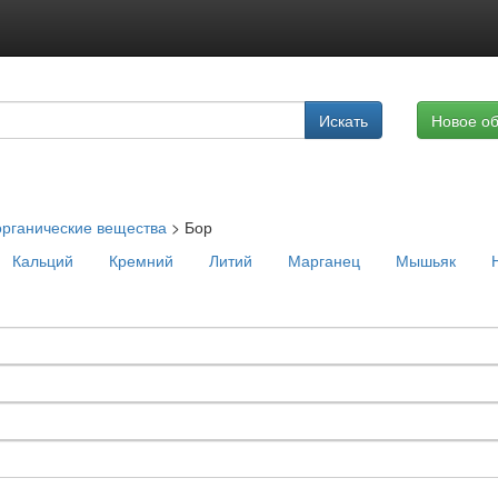
Подписка на услуги
Искать
Новое о
Реклама на сайте
рганические вещества
>
Бор
Кальций
Кремний
Литий
Марганец
Мышьяк