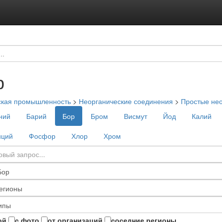
р
ская промышленность
>
Неорганические соединения
>
Простые нео
ний
Барий
Бор
Бром
Висмут
Йод
Калий
нций
Фосфор
Хлор
Хром
ой
с фото
от организаций
соседние регионы