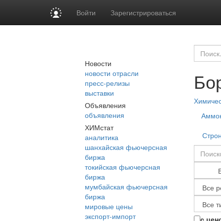
Войти
Зарегистрироваться
Новости
новости отрасли
Бо
пресс-релизы
выставки
Химиче
Объявления
объявления
Аммо
ХИМстат
Стро
аналитика
шанхайская фьючерсная
биржа
токийская фьючерсная
биржа
мумбайская фьючерсная
биржа
мировые цены
экспорт-импорт
с цен