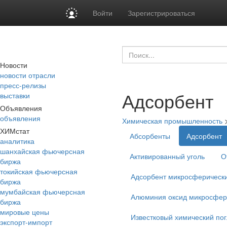
Войти
Зарегистрироваться
Новости
новости отрасли
пресс-релизы
Адсорбент
выставки
Объявления
объявления
Химическая промышленность
ХИМстат
Абсорбенты
Адсорбент
аналитика
шанхайская фьючерсная
Активированный уголь
О
биржа
токийская фьючерсная
Адсорбент микросферически
биржа
мумбайская фьючерсная
Алюминия оксид микросфер
биржа
мировые цены
Известковый химический по
экспорт-импорт