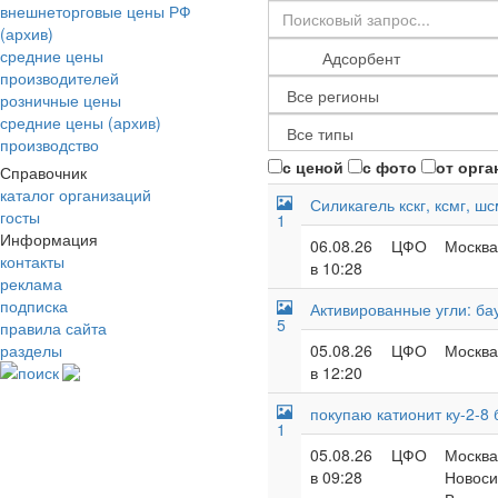
внешнеторговые цены РФ
(архив)
средние цены
производителей
розничные цены
средние цены (архив)
производство
с ценой
с фото
от орга
Справочник
каталог организаций
Силикагель кскг, ксмг, шс
госты
1
Информация
06.08.26
ЦФО
Москва
контакты
в 10:28
реклама
подписка
Активированные угли: бау
5
правила сайта
разделы
05.08.26
ЦФО
Москва
поиск
в 12:20
покупаю катионит ку-2-8
1
05.08.26
ЦФО
Москва 
в 09:28
Новоси