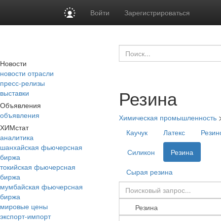
Войти
Зарегистрироваться
Новости
новости отрасли
пресс-релизы
Резина
выставки
Объявления
объявления
Химическая промышленность
ХИМстат
Каучук
Латекс
Резин
аналитика
шанхайская фьючерсная
Силикон
Резина
биржа
токийская фьючерсная
Сырая резина
биржа
мумбайская фьючерсная
биржа
мировые цены
экспорт-импорт