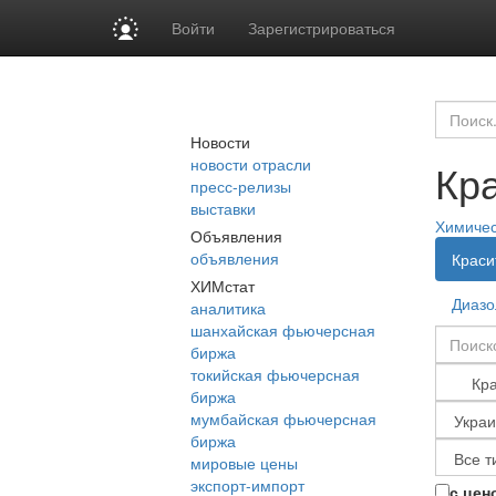
Войти
Зарегистрироваться
Новости
новости отрасли
Кр
пресс-релизы
выставки
Химиче
Объявления
объявления
Краси
ХИМстат
Диазо
аналитика
шанхайская фьючерсная
биржа
токийская фьючерсная
биржа
мумбайская фьючерсная
биржа
мировые цены
экспорт-импорт
с цен