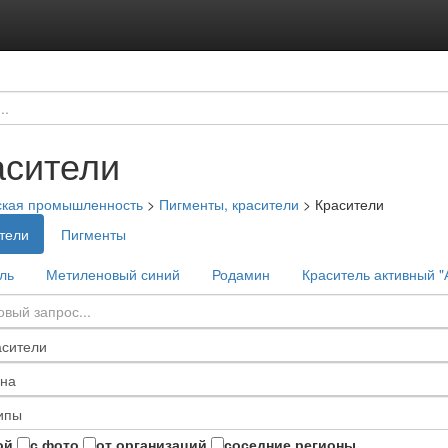
асители
ская промышленность
>
Пигменты, красители
>
Красители
тели
Пигменты
ль
Метиленовый синий
Родамин
Краситель активный "
ой
с фото
от организаций
соседние регионы