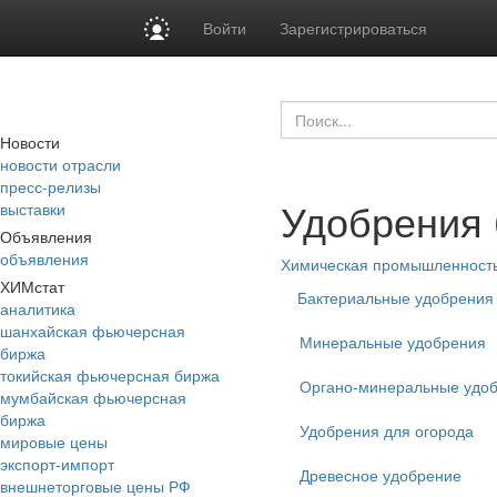
Войти
Зарегистрироваться
Новости
новости отрасли
пресс-релизы
Удобрения
выставки
Объявления
объявления
Химическая промышленност
ХИМстат
Бактериальные удобрения
аналитика
шанхайская фьючерсная
Минеральные удобрения
биржа
токийская фьючерсная биржа
Органо-минеральные удо
мумбайская фьючерсная
биржа
Удобрения для огорода
мировые цены
экспорт-импорт
Древесное удобрение
внешнеторговые цены РФ