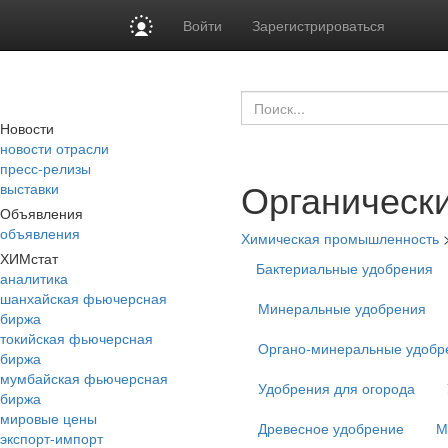
Войти
Зарегистрироваться
Новости
новости отрасли
пресс-релизы
Органическ
выставки
Объявления
объявления
Химическая промышленность
ХИМстат
Бактериальные удобрения
аналитика
шанхайская фьючерсная
Минеральные удобрения
биржа
токийская фьючерсная
Органо-минеральные удобр
биржа
мумбайская фьючерсная
Удобрения для огорода
биржа
мировые цены
Древесное удобрение
М
экспорт-импорт