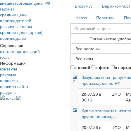
внешнеторговые цены РФ
Биогумус
Вермикомпост
(архив)
средние цены
Навоз
Перегной
Пом
производителей
розничные цены
средние цены (архив)
производство
Справочник
каталог организаций
госты
Информация
с ценой
с фото
от орга
контакты
реклама
Закупаем сера гранулиро
подписка
7
производстве по РФ
правила сайта
разделы
28.07.26 в
ЦФО
Мо
поиск
06:16
Ав
Куплю этилацетат, изопр
1
другое неликвиды
20.07.26 в
ЦФО
Мо