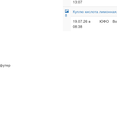
13:07
Куплю кислота лимонная,
8
19.07.26 в
ЮФО
Во
08:38
футер