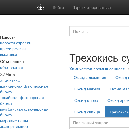
Войти
Зарегистрироваться
Новости
новости отрасли
пресс-релизы
Трехокись 
выставки
Объявления
объявления
Химическая промышленность
ХИМстат
Оксид алюминия
Оксид 
аналитика
шанхайская фьючерсная
Оксид магния
Оксид ма
биржа
токийская фьючерсная
Оксид олова
Оксид хро
биржа
мумбайская фьючерсная
Оксид свинца
Трехокись
биржа
мировые цены
экспорт-импорт