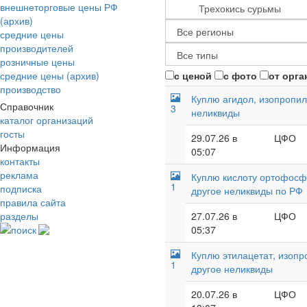
внешнеторговые цены РФ
(архив)
средние цены
производителей
розничные цены
средние цены (архив)
с ценой
с фото
от орга
производство
Куплю агидол, изопропил
Справочник
3
неликвиды
каталог организаций
госты
29.07.26 в
ЦФО
Информация
05:07
контакты
реклама
Куплю кислоту ортофосфо
1
подписка
другое неликвиды по РФ
правила сайта
разделы
27.07.26 в
ЦФО
поиск
05:37
Куплю этилацетат, изопр
1
другое неликвиды
20.07.26 в
ЦФО