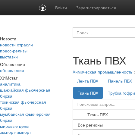
Войти
Зарегистрироваться
Новости
новости отрасли
пресс-релизы
Ткань ПВХ
выставки
Объявления
объявления
Химическая промышленность
ХИМстат
Лента ПВХ
Панель ПВХ
аналитика
шанхайская фьючерсная
Ткань ПВХ
Трубка гофр
биржа
токийская фьючерсная
биржа
мумбайская фьючерсная
биржа
мировые цены
экспорт-импорт