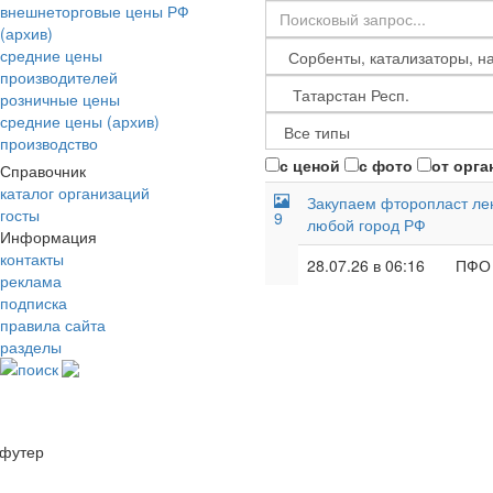
внешнеторговые цены РФ
(архив)
средние цены
производителей
розничные цены
средние цены (архив)
производство
с ценой
с фото
от орга
Справочник
каталог организаций
Закупаем фторопласт лент
госты
9
любой город РФ
Информация
контакты
28.07.26 в 06:16
ПФО
реклама
подписка
правила сайта
разделы
поиск
футер