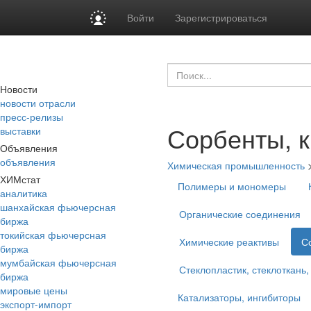
Войти
Зарегистрироваться
Новости
новости отрасли
пресс-релизы
Сорбенты, к
выставки
Объявления
объявления
Химическая промышленность
ХИМстат
Полимеры и мономеры
аналитика
шанхайская фьючерсная
Органические соединения
биржа
токийская фьючерсная
Химические реактивы
С
биржа
мумбайская фьючерсная
Стеклопластик, стеклоткань,
биржа
мировые цены
Катализаторы, ингибиторы
экспорт-импорт